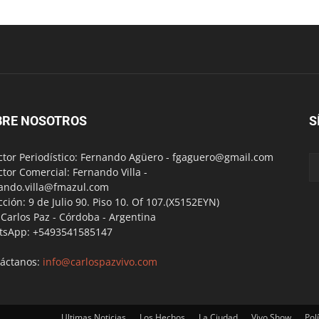
BRE NOSOTROS
S
ctor Periodístico: Fernando Agüero -
fgaguero@gmail.com
ctor Comercial: Fernando Villa -
ando.villa@fmazul.com
cción: 9 de Julio 90. Piso 10. Of 107.(X5152EYN)
a Carlos Paz - Córdoba - Argentina
tsApp: +5493541585147
áctanos:
info@carlospazvivo.com
Ultimas Noticias
Los Hechos
La Ciudad
Vivo Show
Polí