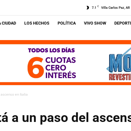
C
7.1
Villa Carlos Paz, AR
A CIUDAD
LOS HECHOS
POLÍTICA
VIVO SHOW
DEPORTE
 ascenso en Italia
tá a un paso del ascens