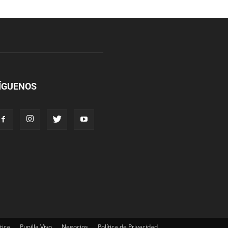
ÍGUENOS
tica
Punilla Vivo
Negocios
Política de Privacidad