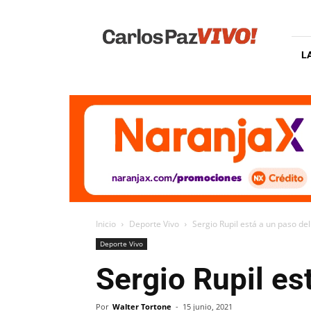
Carlos
Paz
Vivo
L
Inicio
Deporte Vivo
Sergio Rupil está a un paso del
Deporte Vivo
Sergio Rupil es
Por
Walter Tortone
-
15 junio, 2021