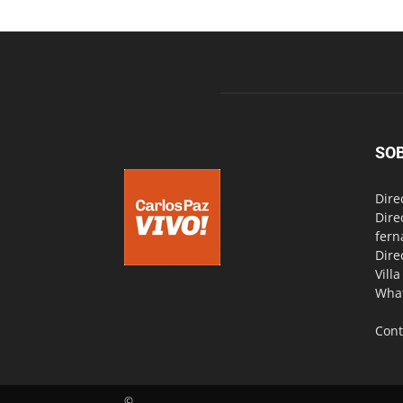
SO
Dire
Dire
fern
Dire
Vill
Wha
Cont
©