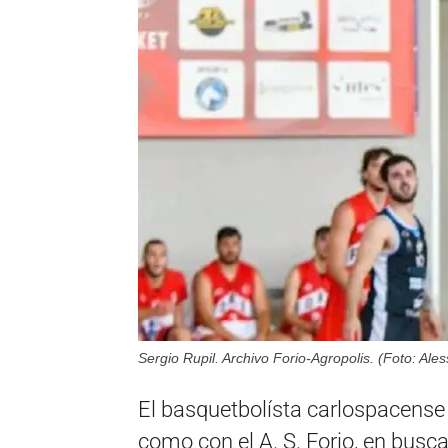
Sergio Rupil. Archivo Forio-Agropolis. (Foto: Ale
El basquetbolísta carlospacense 
como con el A. S. Forio, en busca 