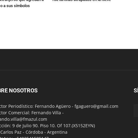
 o a sus símbolos
BRE NOSOTROS
S
ctor Periodístico: Fernando Agüero -
fgaguero@gmail.com
ctor Comercial: Fernando Villa -
ando.villa@fmazul.com
cción: 9 de Julio 90. Piso 10. Of 107.(X5152EYN)
a Carlos Paz - Córdoba - Argentina