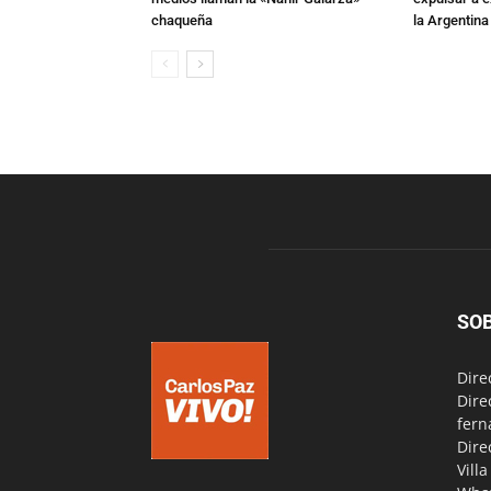
chaqueña
la Argentina
SO
Dire
Dire
fern
Dire
Vill