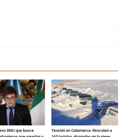
nuevo DNU que busca
Tensión en Catamarca: Rescatan a
xtranjeros que agredan a
163 turistas atrapados en la nieve