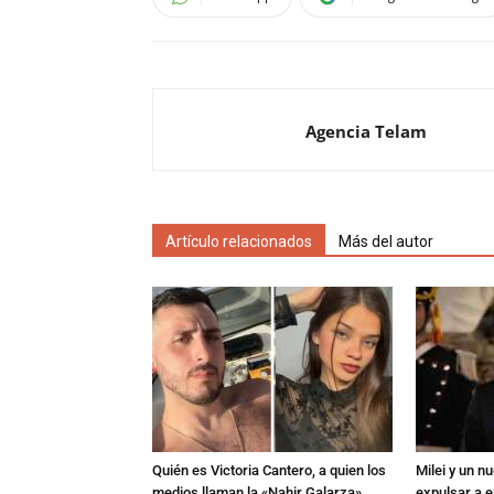
Agencia Telam
Artículo relacionados
Más del autor
Quién es Victoria Cantero, a quien los
Milei y un 
medios llaman la «Nahir Galarza»
expulsar a e