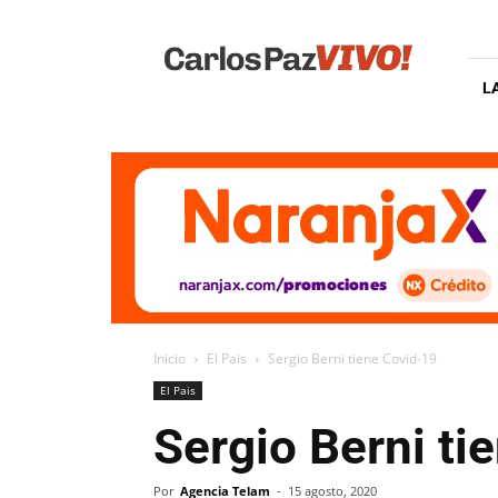
Carlos
Paz
Vivo
L
Inicio
El Pais
Sergio Berni tiene Covid-19
El Pais
Sergio Berni ti
Por
Agencia Telam
-
15 agosto, 2020