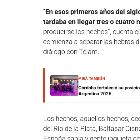
“
En esos primeros años del sigl
tardaba en llegar tres o cuatro
producirse los hechos”, cuenta e
comienza a separar las hebras 
diálogo con Télam.
MIRÁ TAMBIÉN
Córdoba fortaleció su posici
Argentina 2026
Los hechos, aquellos hechos, dec
del Río de la Plata, Baltasar Cisn
España sabía y gente inquieta 