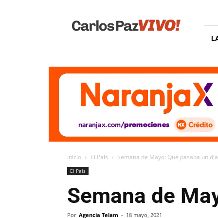
Carlos
Paz
Vivo
L
Inicio
El Pais
Semana de Mayo: Qué pasaba un dí
El Pais
Semana de May
Por
Agencia Telam
-
18 mayo, 2021