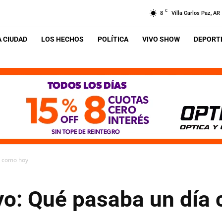
C
8
Villa Carlos Paz, AR
A CIUDAD
LOS HECHOS
POLÍTICA
VIVO SHOW
DEPORTE
a como hoy
o: Qué pasaba un día