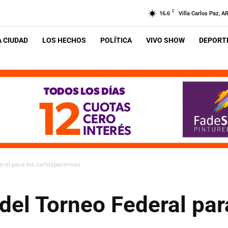
C
16.6
Villa Carlos Paz, A
A CIUDAD
LOS HECHOS
POLÍTICA
VIVO SHOW
DEPORTE
ral para los carlospacenses
el Torneo Federal par