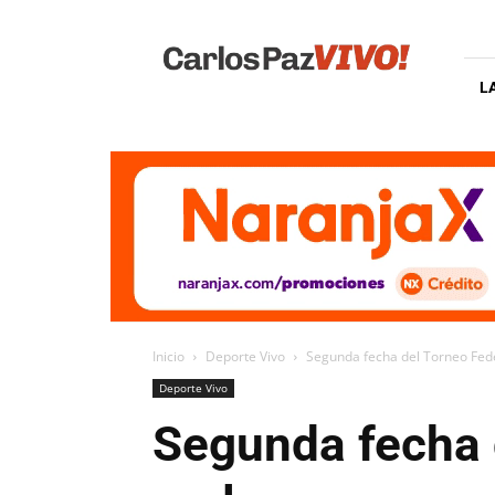
Carlos
Paz
Vivo
L
Inicio
Deporte Vivo
Segunda fecha del Torneo Fede
Deporte Vivo
Segunda fecha d