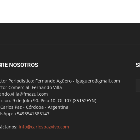
BRE NOSOTROS
S
ctor Periodístico: Fernando Agüero -
fgaguero@gmail.com
ctor Comercial: Fernando Villa -
ando.villa@fmazul.com
cción: 9 de Julio 90. Piso 10. Of 107.(X5152EYN)
a Carlos Paz - Córdoba - Argentina
tsApp: +5493541585147
áctanos:
info@carlospazvivo.com