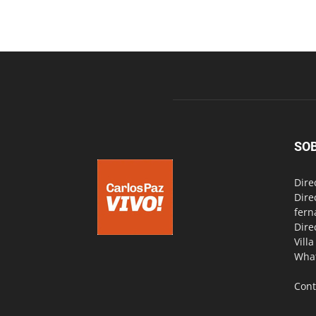
SO
Dire
Dire
fern
Dire
Vill
Wha
Cont