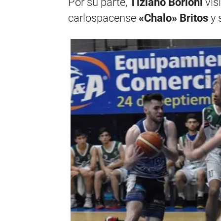
Por su parte,
Tiziano Borioni
visi
carlospacense
«Chalo» Britos
y 