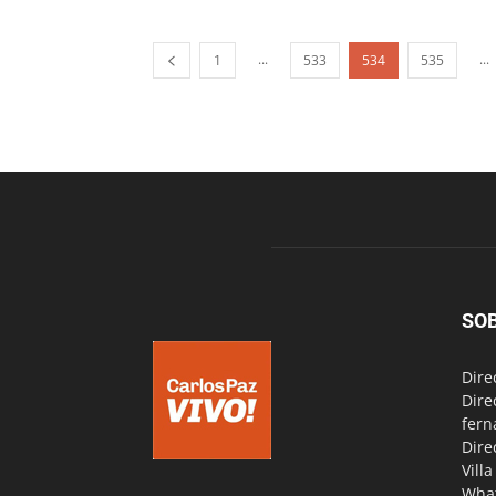
...
...
1
533
534
535
SO
Dire
Dire
fern
Dire
Vill
Wha