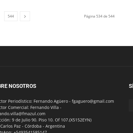
544
Página 534 de 544
BRE NOSOTROS
S
ctor Periodístico: Fernando Agüero -
fgaguero@gmail.com
ctor Comercial: Fernando Villa -
ando.villa@fmazul.com
cción: 9 de Julio 90. Piso 10. Of 107.(X5152EYN)
a Carlos Paz - Córdoba - Argentina
tsApp: +5493541585147