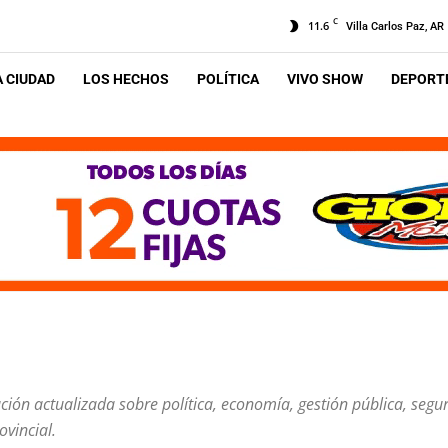
C
11.6
Villa Carlos Paz, AR
A CIUDAD
LOS HECHOS
POLÍTICA
VIVO SHOW
DEPORTE
ción actualizada sobre política, economía, gestión pública, segur
vincial.