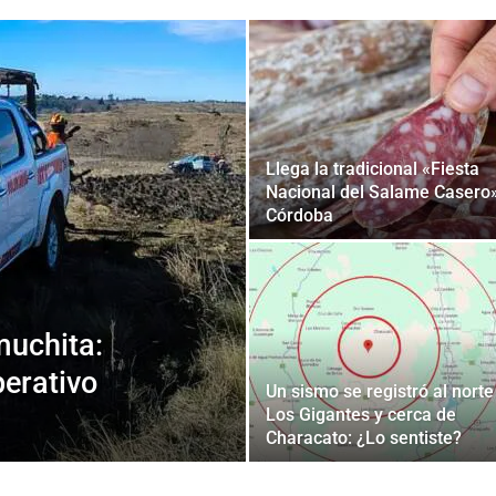
Llega la tradicional «Fiesta
Nacional del Salame Casero
Córdoba
muchita:
erativo
Un sismo se registró al norte
Los Gigantes y cerca de
Characato: ¿Lo sentiste?