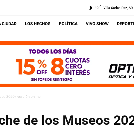
C
10
Villa Carlos Paz, AR
A CIUDAD
LOS HECHOS
POLÍTICA
VIVO SHOW
DEPORTE
eos 2020» versión online
oche de los Museos 20