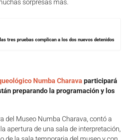
 muchas sorpresas más.
las tres pruebas complican a los dos nuevos detenidos
queológico Numba Charava
participará
están preparando la programación y los
tora del Museo Numba Charava, contó a
a apertura de una sala de interpretación,
o de la sala temporaria del museo y con