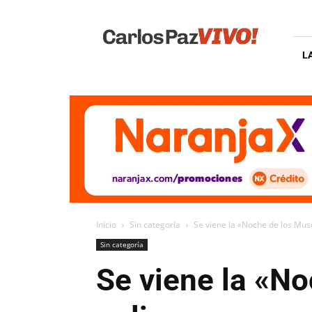
Carlos
Paz
Vivo
L
Inicio
Sin categoría
Se viene la «Noche de los Mus
Sin categoría
Se viene la «N