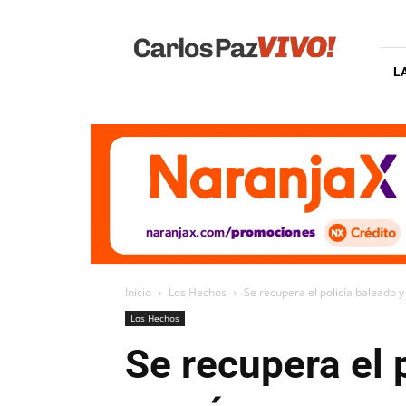
Carlos
Paz
Vivo
L
Inicio
Los Hechos
Se recupera el policía baleado y
Los Hechos
Se recupera el p