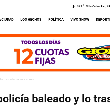
C
18.2
Villa Carlos Paz, A
A CIUDAD
LOS HECHOS
POLÍTICA
VIVO SHOW
DEPORTE
 lo trasladan a sala común
olicía baleado y lo tra