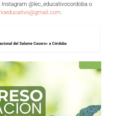
e Instagram @lec_educativocordoba o
orioeducativo@gmail.com
.
 Nacional del Salame Casero» a Córdoba