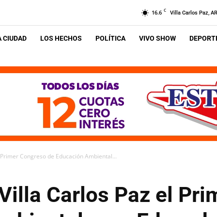
C
16.6
Villa Carlos Paz, A
A CIUDAD
LOS HECHOS
POLÍTICA
VIVO SHOW
DEPORTE
el Primer Congreso de Educación Ambiental...
 Villa Carlos Paz el Pr