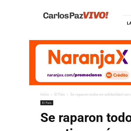
Carlos
Paz
Vivo
L
Inicio
El Pais
Se raparon todos en solidaridad con
El Pais
Se raparon tod