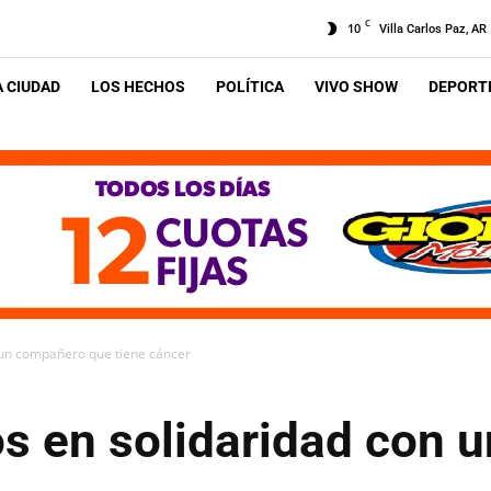
C
10
Villa Carlos Paz, AR
A CIUDAD
LOS HECHOS
POLÍTICA
VIVO SHOW
DEPORTE
 un compañero que tiene cáncer
os en solidaridad con