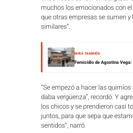
muchos los emocionados con el 
que otras empresas se sumen y ha
similares”.
MIRÁ TAMBIÉN
Femicidio de Agostina Vega: 
“Se empezó a hacer las quimios m
daba vergüenza”, recordó. Y agreg
los chicos y se prendieron casi
juntos, para que sepa que estamo
sentidos”, narró.