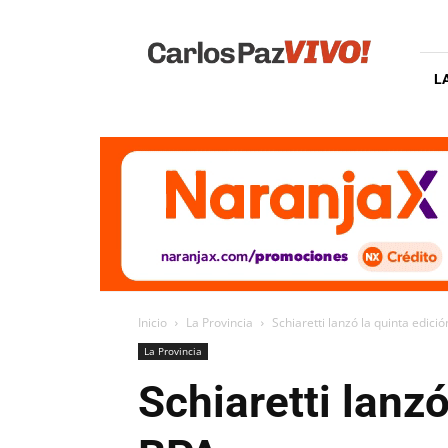
Carlos
Paz
Vivo
L
Inicio
La Provincia
Schiaretti lanzó la quinta edic
La Provincia
Schiaretti lanz