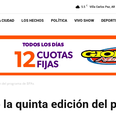
C
5.5
Villa Carlos Paz, AR
A CIUDAD
LOS HECHOS
POLÍTICA
VIVO SHOW
DEPORTE
ión del programa de BPAs
ó la quinta edición del