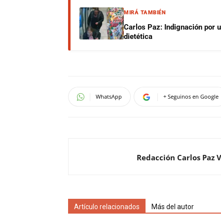
MIRÁ TAMBIÉN
Carlos Paz: Indignación por 
dietética
WhatsApp
+ Seguinos en Google
Redacción Carlos Paz 
Artículo relacionados
Más del autor