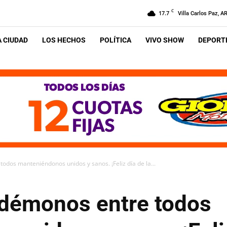
C
17.7
Villa Carlos Paz, A
A CIUDAD
LOS HECHOS
POLÍTICA
VIVO SHOW
DEPORTE
todos manteniéndonos unidos y sanos. ¡Feliz día de la...
uidémonos entre todos