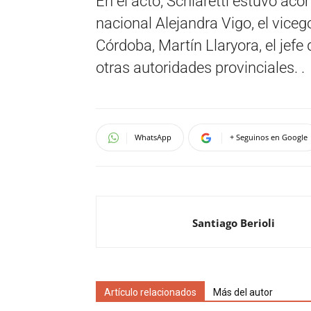
En el acto, Schiaretti estuvo ac
nacional Alejandra Vigo, el vice
Córdoba, Martín Llaryora, el jefe
otras autoridades provinciales. .
WhatsApp
+ Seguinos en Google
Santiago Berioli
Artículo relacionados
Más del autor