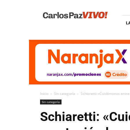
Carlos
Paz
Vivo
L
Inicio
Sin categoría
Schiaretti: «Cuidémonos entre 
Sin categoría
Schiaretti: «C