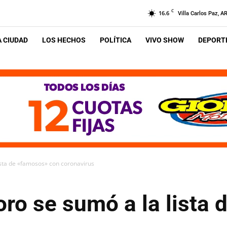
C
16.6
Villa Carlos Paz, A
A CIUDAD
LOS HECHOS
POLÍTICA
VIVO SHOW
DEPORTE
ista de «famosos» con coronavirus
ro se sumó a la lista