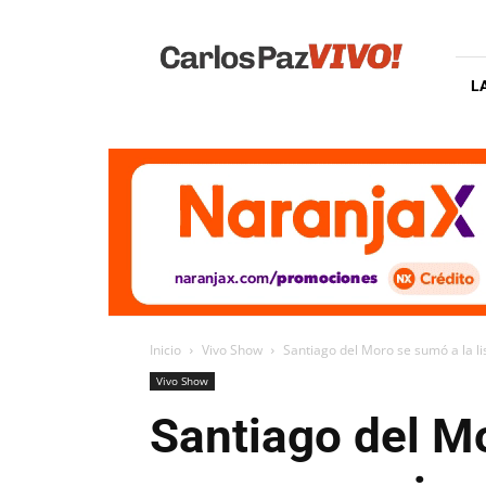
Carlos
Paz
Vivo
L
Inicio
Vivo Show
Santiago del Moro se sumó a la l
Vivo Show
Santiago del Mo