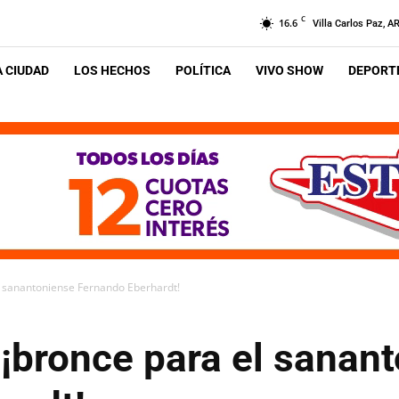
C
16.6
Villa Carlos Paz, A
A CIUDAD
LOS HECHOS
POLÍTICA
VIVO SHOW
DEPORTE
l sanantoniense Fernando Eberhardt!
 ¡bronce para el sanan