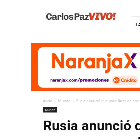
Carlos
Paz
Vivo
L
Inicio
Mundo
Rusia anunció que para fines de abri
Mundo
Rusia anunció q