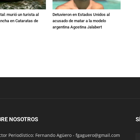
al: murió un turista al
Detuvieron en Estados Unidos al
ancha en Cataratas de
acusado de matar a la modelo
argentina Agostina Jalabert
BRE NOSOTROS
S
ctor Periodístico: Fernando Agüero -
fgaguero@gmail.com