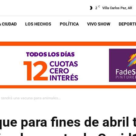
C
2
Villa Carlos Paz, AR
A CIUDAD
LOS HECHOS
POLÍTICA
VIVO SHOW
DEPORTE
l tendrá una vacuna para animales...
ue para fines de abril