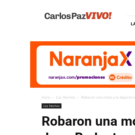
Carlos
Paz
Vivo
L
Inicio
Los Hechos
Robaron una moto y la dejaron en
Los Hechos
Robaron una mot