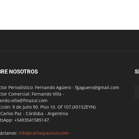
BRE NOSOTROS
S
ctor Periodístico: Fernando Agüero -
fgaguero@gmail.com
ctor Comercial: Fernando Villa -
ando.villa@fmazul.com
cción: 9 de Julio 90. Piso 10. Of 107.(X5152EYN)
a Carlos Paz - Córdoba - Argentina
tsApp: +5493541585147
áctanos:
info@carlospazvivo.com