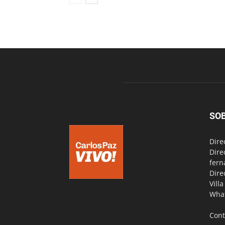
SO
Dire
Dire
fern
Dire
Vill
Wha
Cont