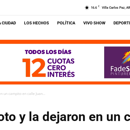
C
16.6
Villa Carlos Paz, A
A CIUDAD
LOS HECHOS
POLÍTICA
VIVO SHOW
DEPORTE
 un campito en calle Juan...
o y la dejaron en un c