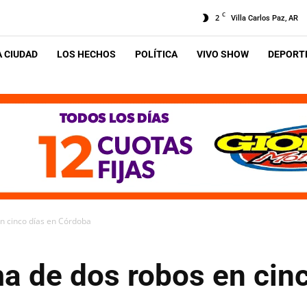
C
2
Villa Carlos Paz, AR
A CIUDAD
LOS HECHOS
POLÍTICA
VIVO SHOW
DEPORTE
en cinco días en Córdoba
a de dos robos en cin