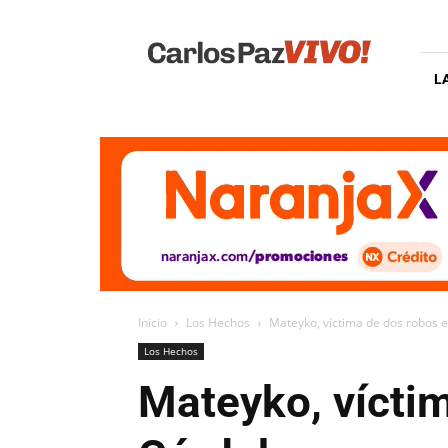
Carlos
Paz
Vivo
L
Inicio
Los Hechos
Mateyko, víctima de dos robos 
Los Hechos
Mateyko, víctim