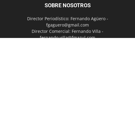
SOBRE NOSOTROS
Director Periodístico: Fernando Agüero -
fgaguero@gmail.com
Director Comercial: Fernando Villa -
fernando.villa@fmazul.com
Dirección: 9 de Julio 90. Piso 10. Of 107.(X5152EYN)
Villa Carlos Paz - Córdoba - Argentina
WhatsApp: +5493541585147
Contáctanos:
info@carlospazvivo.com
SÍGUENOS
Ultimas Noticias
Los Hechos
La Ciudad
Vivo Show
Política