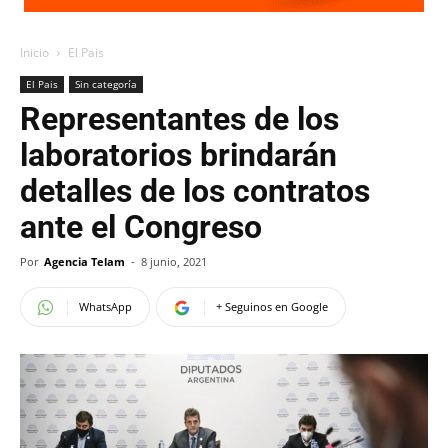
Inicio
El Pais
El Pais
Sin categoría
Representantes de los
laboratorios brindarán
detalles de los contratos
ante el Congreso
Por
Agencia Telam
-
8 junio, 2021
WhatsApp
+ Seguinos en Google