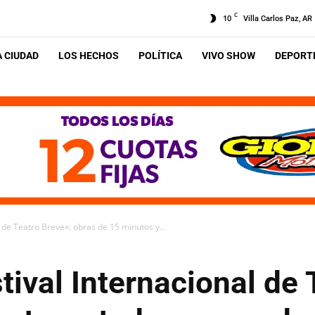
C
10
Villa Carlos Paz, AR
A CIUDAD
LOS HECHOS
POLÍTICA
VIVO SHOW
DEPORTE
 de Teatro Breve»: obras de 15 minutos y...
tival Internacional de 