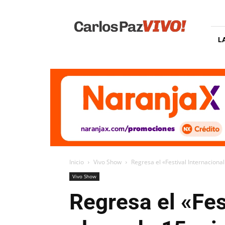
Carlos
Paz
Vivo
L
Inicio
Vivo Show
Regresa el «Festival Internacional
Vivo Show
Regresa el «Fes