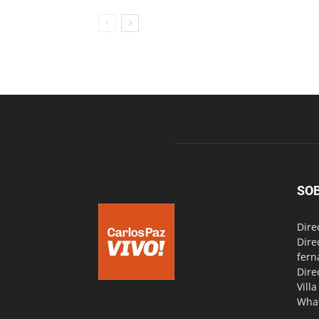
SO
Dire
Dire
fern
Dire
Vill
Wha