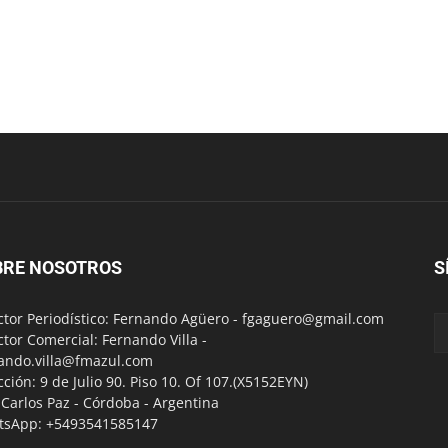
BRE NOSOTROS
S
ctor Periodístico: Fernando Agüero -
fgaguero@gmail.com
ctor Comercial: Fernando Villa -
ando.villa@fmazul.com
cción: 9 de Julio 90. Piso 10. Of 107.(X5152EYN)
a Carlos Paz - Córdoba - Argentina
tsApp: +5493541585147