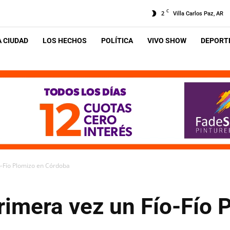
C
2
Villa Carlos Paz, AR
A CIUDAD
LOS HECHOS
POLÍTICA
VIVO SHOW
DEPORTE
o-Fío Plomizo en Córdoba
rimera vez un Fío-Fío 