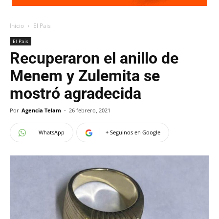
Inicio
El Pais
El Pais
Recuperaron el anillo de
Menem y Zulemita se
mostró agradecida
Por
Agencia Telam
-
26 febrero, 2021
WhatsApp
+ Seguinos en Google