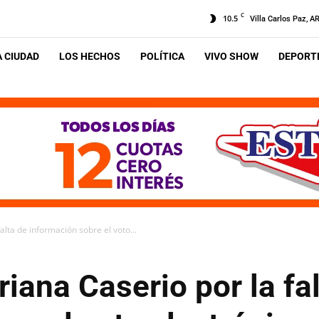
C
10.5
Villa Carlos Paz, A
A CIUDAD
LOS HECHOS
POLÍTICA
VIVO SHOW
DEPORTE
lta de información sobre el voto...
ana Caserio por la fal