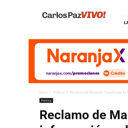
Carlos
Paz
Vivo
L
Inicio
Política
Reclamo de Mariana Caserio por la fa
Política
Reclamo de Mari