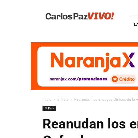
Carlos
Paz
Vivo
L
Inicio
El Pais
Reanudan los ensayos clínicos de la 
El Pais
Reanudan los e