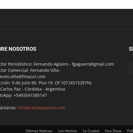
BRE NOSOTROS
S
ctor Periodístico: Fernando Agüero -
fgaguero@gmail.com
ctor Comercial: Fernando Villa -
ando.villa@fmazul.com
cción: 9 de Julio 90. Piso 10. Of 107.(X5152EYN)
a Carlos Paz - Córdoba - Argentina
tsApp: +5493541585147
áctanos:
info@carlospazvivo.com
Ultimas Noticias
Los Hechos
La Ciudad
Vivo Show
Polí