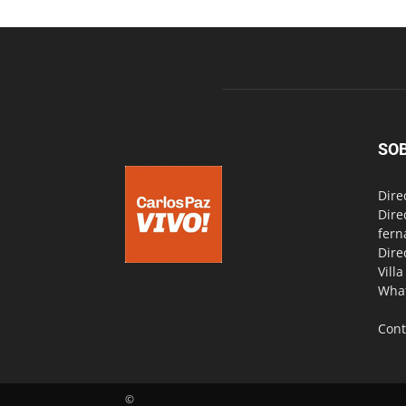
SO
Dire
Dire
fern
Dire
Vill
Wha
Cont
©