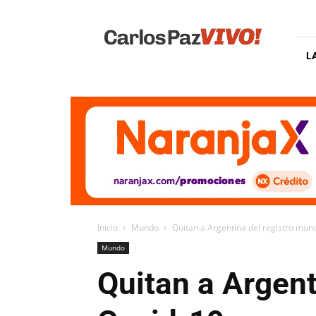
Carlos
Paz
Vivo
L
Inicio
Mundo
Quitan a Argentina del registro mun
Mundo
Quitan a Argent