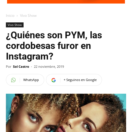
Inicio
Vivo Show
Vivo Show
¿Quiénes son PYM, las
cordobesas furor en
Instagram?
Por
Sol Castro
-
22 noviembre, 2019
WhatsApp
+ Seguinos en Google