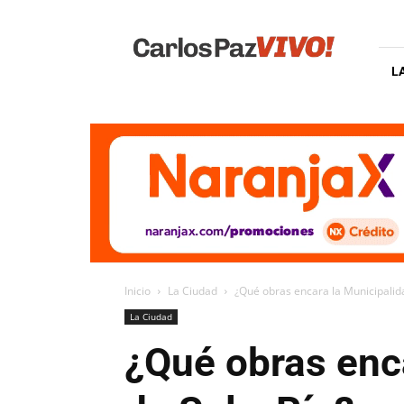
Carlos
Paz
Vivo
L
Inicio
La Ciudad
¿Qué obras encara la Municipalida
La Ciudad
¿Qué obras enca