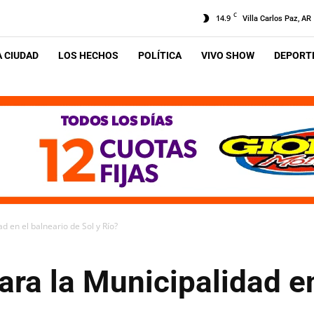
C
14.9
Villa Carlos Paz, AR
A CIUDAD
LOS HECHOS
POLÍTICA
VIVO SHOW
DEPORTE
d en el balneario de Sol y Río?
ra la Municipalidad en