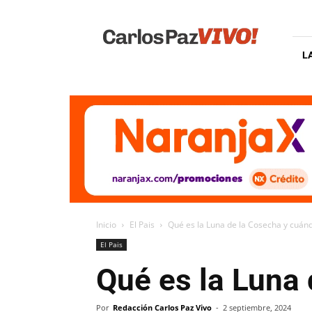
Carlos
Paz
Vivo
L
Inicio
El Pais
Qué es la Luna de la Cosecha y cuán
El Pais
Qué es la Luna 
Por
Redacción Carlos Paz Vivo
-
2 septiembre, 2024