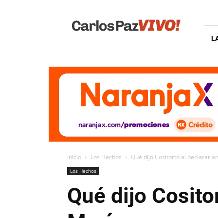
Carlos
Paz
Vivo
L
Inicio
Los Hechos
Qué dijo Cositorto al declarar ant
Los Hechos
Qué dijo Cositor