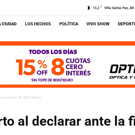
C
13.2
Villa Carlos Paz, AR
A CIUDAD
LOS HECHOS
POLÍTICA
VIVO SHOW
DEPORTE
e la fiscal de Villa María
to al declarar ante la f