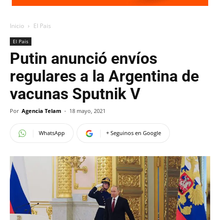
Inicio
El Pais
El Pais
Putin anunció envíos
regulares a la Argentina de
vacunas Sputnik V
Por
Agencia Telam
-
18 mayo, 2021
WhatsApp
+ Seguinos en Google