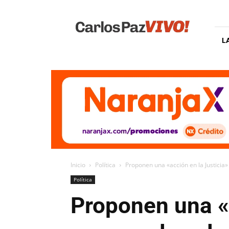
Carlos
Paz
Vivo
L
Inicio
Política
Proponen una «acción en la Justicia»
Política
Proponen una «a