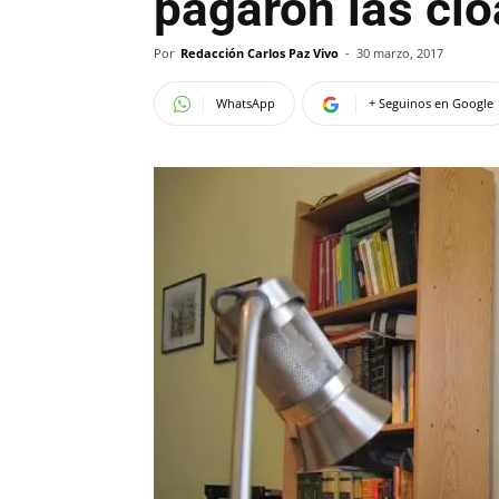
pagaron las clo
Por
Redacción Carlos Paz Vivo
-
30 marzo, 2017
WhatsApp
+ Seguinos en Google