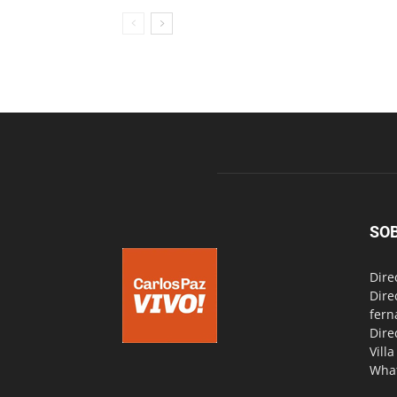
SO
Dire
Dire
fern
Dire
Vill
Wha