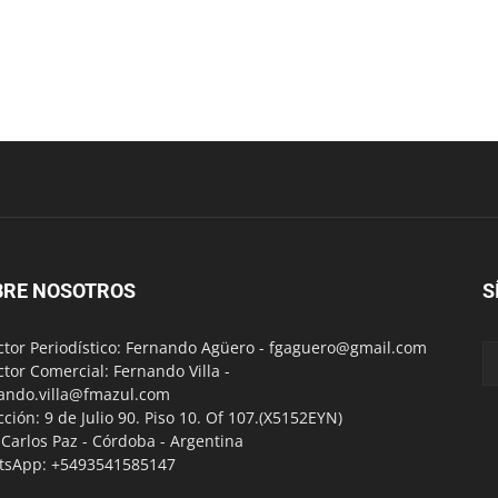
BRE NOSOTROS
S
ctor Periodístico: Fernando Agüero -
fgaguero@gmail.com
ctor Comercial: Fernando Villa -
ando.villa@fmazul.com
cción: 9 de Julio 90. Piso 10. Of 107.(X5152EYN)
a Carlos Paz - Córdoba - Argentina
tsApp: +5493541585147