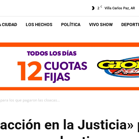
C
2
Villa Carlos Paz, AR
A CIUDAD
LOS HECHOS
POLÍTICA
VIVO SHOW
DEPORTE
 para los que pagaron las cloacas...
cción en la Justicia» 