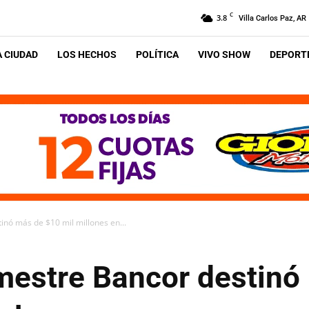
C
3.8
Villa Carlos Paz, AR
A CIUDAD
LOS HECHOS
POLÍTICA
VIVO SHOW
DEPORTE
inó más de $10 mil millones en...
imestre Bancor destinó