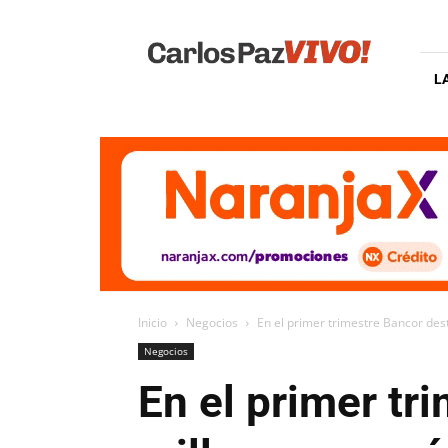
Carlos
Paz
Vivo
L
Inicio
Negocios
En el primer trimestre Bancor dest
Negocios
En el primer tr