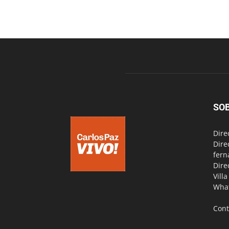
SO
Dire
Dire
fern
Dire
Vill
Wha
Cont