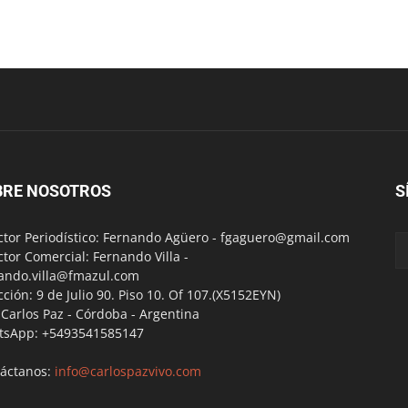
BRE NOSOTROS
S
ctor Periodístico: Fernando Agüero -
fgaguero@gmail.com
ctor Comercial: Fernando Villa -
ando.villa@fmazul.com
cción: 9 de Julio 90. Piso 10. Of 107.(X5152EYN)
a Carlos Paz - Córdoba - Argentina
tsApp: +5493541585147
áctanos:
info@carlospazvivo.com