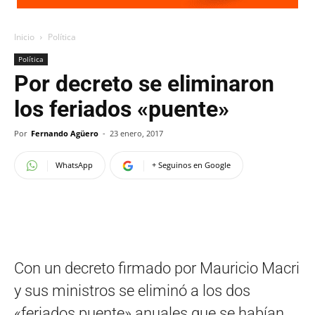
Inicio
Política
Política
Por decreto se eliminaron
los feriados «puente»
Por
Fernando Agüero
-
23 enero, 2017
WhatsApp
+ Seguinos en Google
Con un decreto firmado por Mauricio Macri
y sus ministros se eliminó a los dos
«feriados puente» anuales que se habían