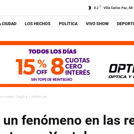
C
8.2
Villa Carlos Paz, AR
A CIUDAD
LOS HECHOS
POLÍTICA
VIVO SHOW
DEPORTE
 redes: Llegó a 1 millón de...
 un fenómeno en las re