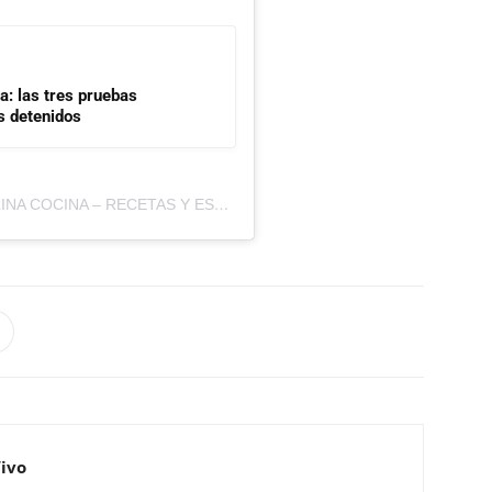
a: las tres pruebas
s detenidos
UNA PUBLICACIÓN COMPARTIDA POR PAULINA COCINA – RECETAS Y ESO (@PAULINACOCINA)
Vivo