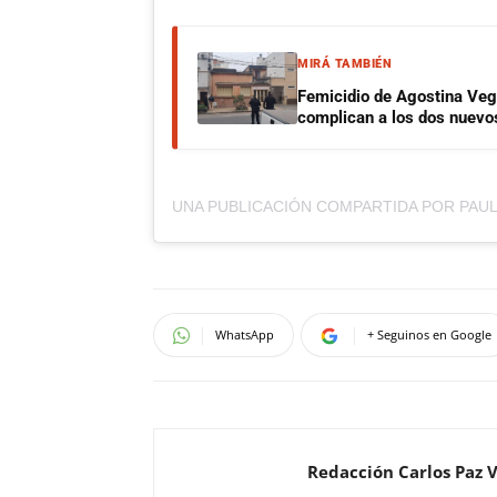
MIRÁ TAMBIÉN
Femicidio de Agostina Veg
complican a los dos nuevo
WhatsApp
+ Seguinos en Google
Redacción Carlos Paz 