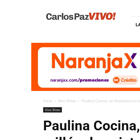
Carlos
Paz
Vivo
L
Inicio
Vivo Show
Paulina Cocina, un fenómeno en las
Vivo Show
Paulina Cocina,