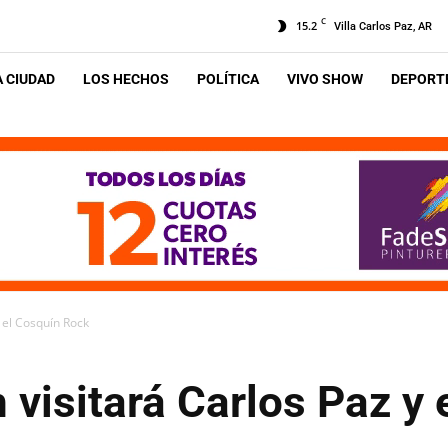
C
15.2
Villa Carlos Paz, AR
A CIUDAD
LOS HECHOS
POLÍTICA
VIVO SHOW
DEPORTE
y el Cosquín Rock
ch visitará Carlos Paz y