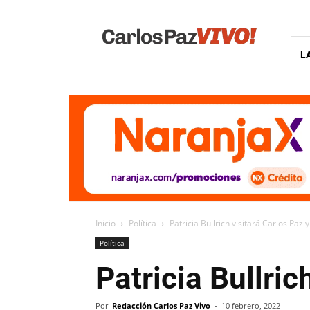
Carlos
Paz
Vivo
L
Inicio
Política
Patricia Bullrich visitará Carlos Paz 
Política
Patricia Bullri
Por
Redacción Carlos Paz Vivo
-
10 febrero, 2022