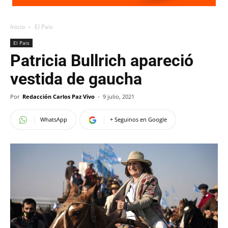
Inicio
El Pais
El Pais
Patricia Bullrich apareció
vestida de gaucha
Por
Redacción Carlos Paz Vivo
-
9 julio, 2021
WhatsApp
+ Seguinos en Google