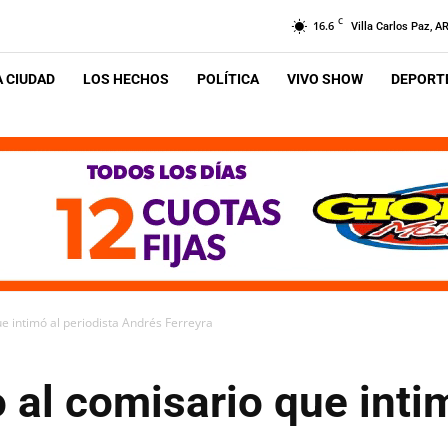
C
16.6
Villa Carlos Paz, A
A CIUDAD
LOS HECHOS
POLÍTICA
VIVO SHOW
DEPORTE
ue intimó al periodista Andrés Ferreyra
o al comisario que inti