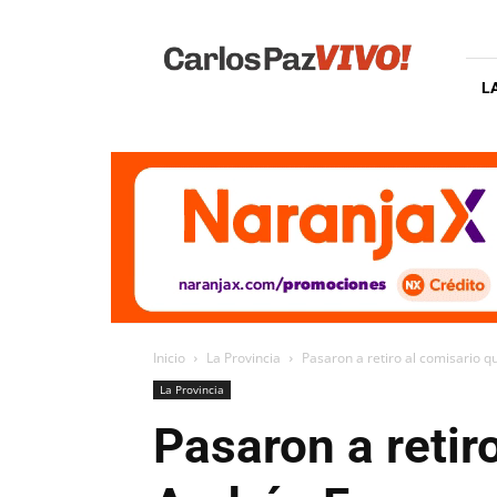
Carlos
Paz
Vivo
L
Inicio
La Provincia
Pasaron a retiro al comisario q
La Provincia
Pasaron a retir