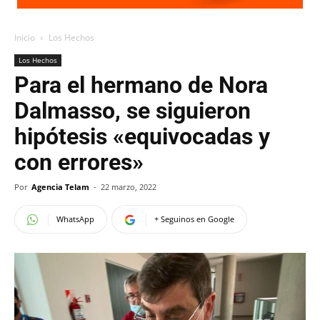
Inicio
Los Hechos
Los Hechos
Para el hermano de Nora
Dalmasso, se siguieron
hipótesis «equivocadas y
con errores»
Por
Agencia Telam
-
22 marzo, 2022
WhatsApp
+ Seguinos en Google