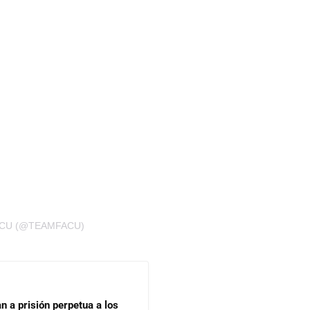
ACU (@TEAMFACU)
n a prisión perpetua a los