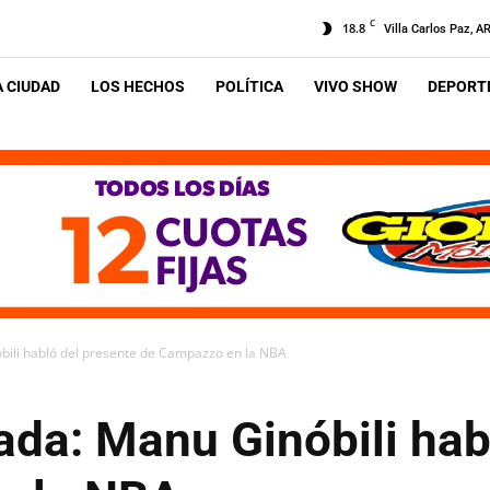
C
18.8
Villa Carlos Paz, A
A CIUDAD
LOS HECHOS
POLÍTICA
VIVO SHOW
DEPORTE
bili habló del presente de Campazzo en la NBA
ada: Manu Ginóbili hab