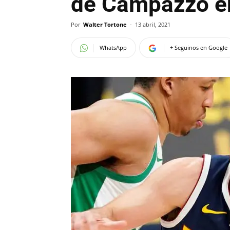
de Campazzo e
Por
Walter Tortone
-
13 abril, 2021
WhatsApp
+ Seguinos en Google