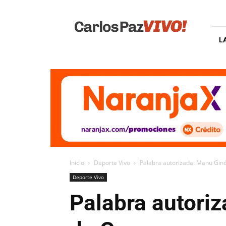
Carlos
Paz
Vivo
L
Inicio
Deporte Vivo
Palabra autorizada: Manu Ginó
Deporte Vivo
Palabra autoriz