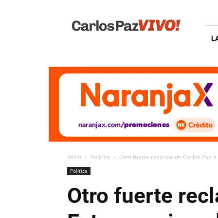
Carlos
Paz
Vivo
L
Inicio
Política
Otro fuerte reclamo de Carlos Paz a 
Política
Otro fuerte rec