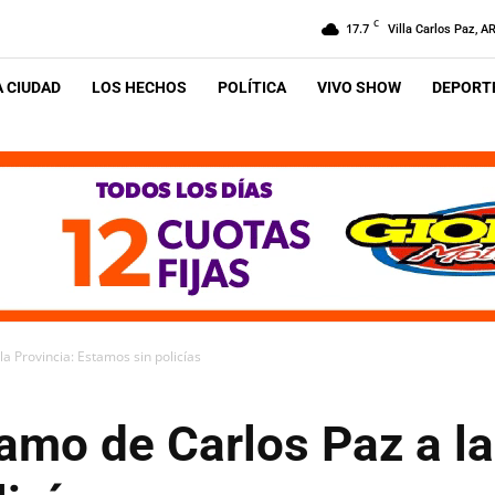
C
17.7
Villa Carlos Paz, A
A CIUDAD
LOS HECHOS
POLÍTICA
VIVO SHOW
DEPORTE
la Provincia: Estamos sin policías
lamo de Carlos Paz a la