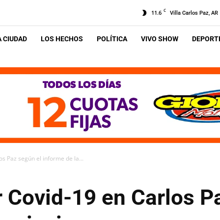
C
11.6
Villa Carlos Paz, AR
A CIUDAD
LOS HECHOS
POLÍTICA
VIVO SHOW
DEPORTE
s Paz según el informe de la...
 Covid-19 en Carlos P