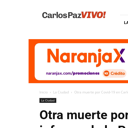
Carlos
Paz
Vivo
L
Inicio
La Ciudad
Otra muerte por Covid-19 en Carlo
La Ciudad
Otra muerte por