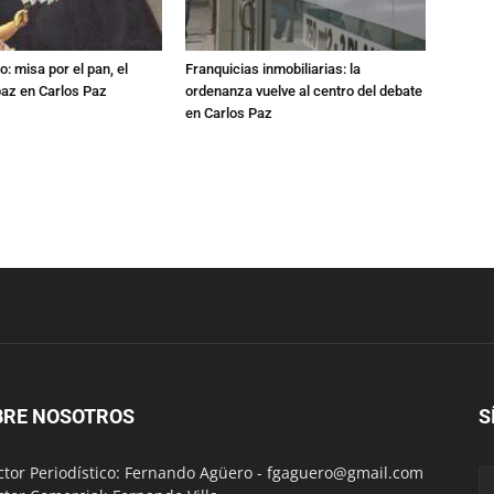
: misa por el pan, el
Franquicias inmobiliarias: la
 paz en Carlos Paz
ordenanza vuelve al centro del debate
en Carlos Paz
BRE NOSOTROS
S
ctor Periodístico: Fernando Agüero -
fgaguero@gmail.com