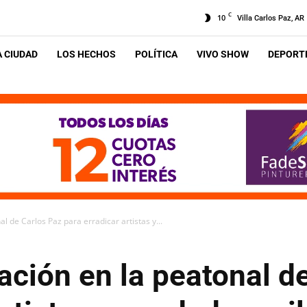
C
10
Villa Carlos Paz, AR
A CIUDAD
LOS HECHOS
POLÍTICA
VIVO SHOW
DEPORTE
l de Carlos Paz para erradicar artistas y...
ación en la peatonal d