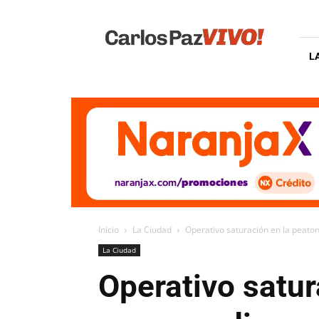
Carlos
Paz
Vivo
L
Inicio
La Ciudad
Operativo saturación en la peatona
La Ciudad
Operativo satur