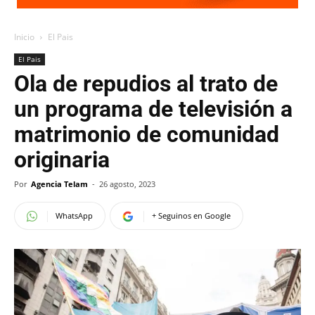
Inicio
El Pais
El Pais
Ola de repudios al trato de
un programa de televisión a
matrimonio de comunidad
originaria
Por
Agencia Telam
-
26 agosto, 2023
WhatsApp
+ Seguinos en Google