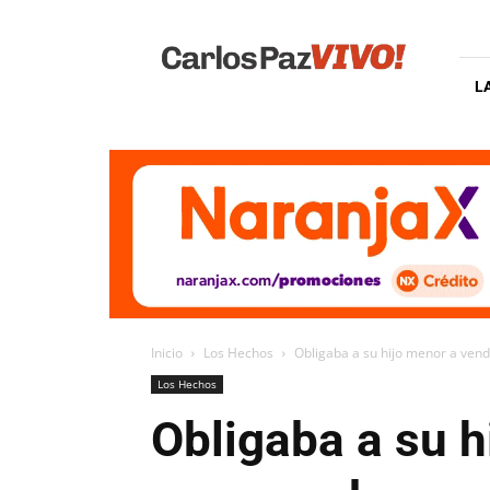
Carlos
Paz
Vivo
L
Inicio
Los Hechos
Obligaba a su hijo menor a vend
Los Hechos
Obligaba a su h