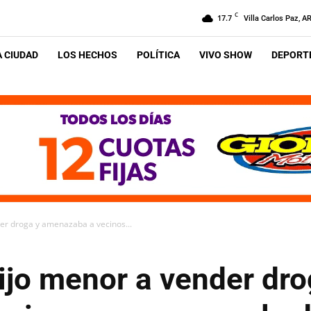
C
17.7
Villa Carlos Paz, A
A CIUDAD
LOS HECHOS
POLÍTICA
VIVO SHOW
DEPORTE
er droga y amenazaba a vecinos...
ijo menor a vender dro