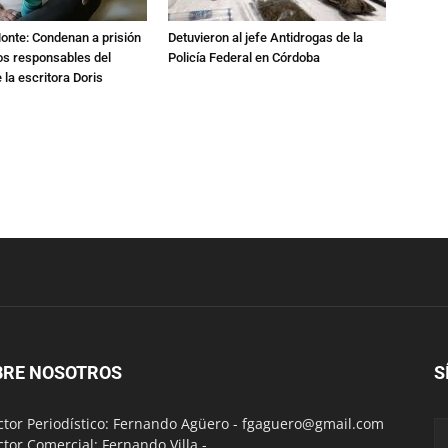
Monte: Condenan a prisión
Detuvieron al jefe Antidrogas de la
os responsables del
Policía Federal en Córdoba
 la escritora Doris
BRE NOSOTROS
S
ctor Periodístico: Fernando Agüero -
fgaguero@gmail.com
ctor Comercial: Fernando Villa -