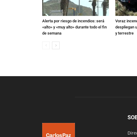
Alerta por riesgo de incendios: será
Voraz incen
«alto» y «muy alto» durante todo el fin
despliegan u
de semana
y terrestre
SO
Dire