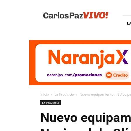
Carlos
Paz
Vivo
L
Inicio
La Provincia
Nuevo equipamiento médico para
La Provincia
Nuevo equipami