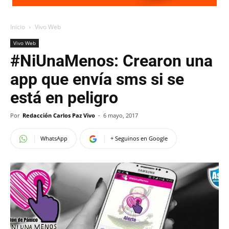
Inicio
Vivo Web
Vivo Web
#NiUnaMenos: Crearon una
app que envía sms si se
está en peligro
Por
Redacción Carlos Paz Vivo
-
6 mayo, 2017
WhatsApp
+ Seguinos en Google