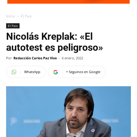
Inicio
El Pais
El Pais
Nicolás Kreplak: «El
autotest es peligroso»
Por
Redacción Carlos Paz Vivo
-
6 enero, 2022
WhatsApp
+ Seguinos en Google