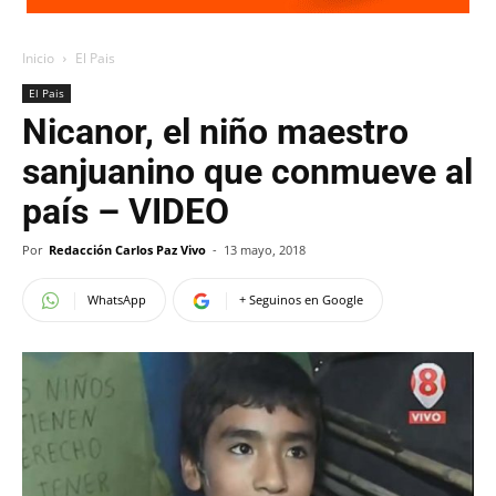
Inicio
El Pais
El Pais
Nicanor, el niño maestro
sanjuanino que conmueve al
país – VIDEO
Por
Redacción Carlos Paz Vivo
-
13 mayo, 2018
WhatsApp
+ Seguinos en Google