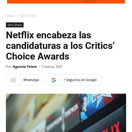
Inicio
Vivo Show
Vivo Show
Netflix encabeza las
candidaturas a los Critics’
Choice Awards
Por
Agencia Telam
-
7 marzo, 2021
WhatsApp
+ Seguinos en Google