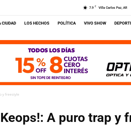
C
7.9
Villa Carlos Paz, AR
A CIUDAD
LOS HECHOS
POLÍTICA
VIVO SHOW
DEPORTE
p y freestyle
 Keops!: A puro trap y f