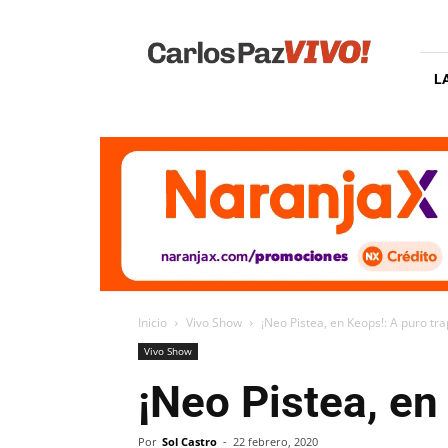
Carlos
Paz
Vivo
L
Inicio
Vivo Show
¡Neo Pistea, en Keops!: A puro tra
Vivo Show
¡Neo Pistea, en
Por
Sol Castro
-
22 febrero, 2020