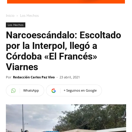
Inicio
Los Hechos
Los Hechos
Narcoescándalo: Escoltado
por la Interpol, llegó a
Córdoba «El Francés»
Viarnes
Por
Redacción Carlos Paz Vivo
-
23 abril, 2021
WhatsApp
+ Seguinos en Google